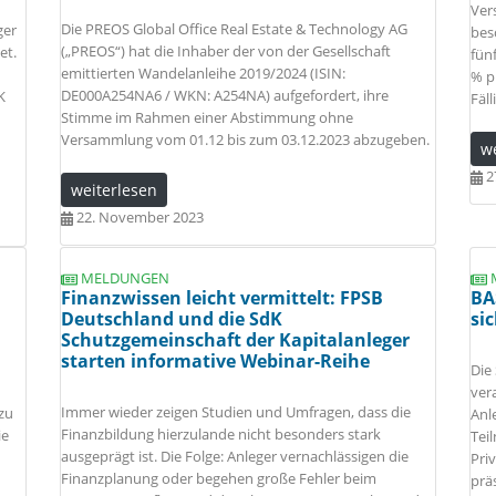
Ver
Die PREOS Global Office Real Estate & Technology AG
ger
bes
(„PREOS“) hat die Inhaber der von der Gesellschaft
et.
fün
emittierten Wandelanleihe 2019/2024 (ISIN:
% p
DE000A254NA6 / WKN: A254NA) aufgefordert, ihre
K
Fäl
Stimme im Rahmen einer Abstimmung ohne
Versammlung vom 01.12 bis zum 03.12.2023 abzugeben.
w
2
weiterlesen
22. November 2023
MELDUNGEN
Finanzwissen leicht vermittelt: FPSB
BA
Deutschland und die SdK
si
Schutzgemeinschaft der Kapitalanleger
starten informative Webinar-Reihe
Die
ver
Immer wieder zeigen Studien und Umfragen, dass die
zu
Anl
Finanzbildung hierzulande nicht besonders stark
ie
Tei
ausgeprägt ist. Die Folge: Anleger vernachlässigen die
Pri
Finanzplanung oder begehen große Fehler beim
prä