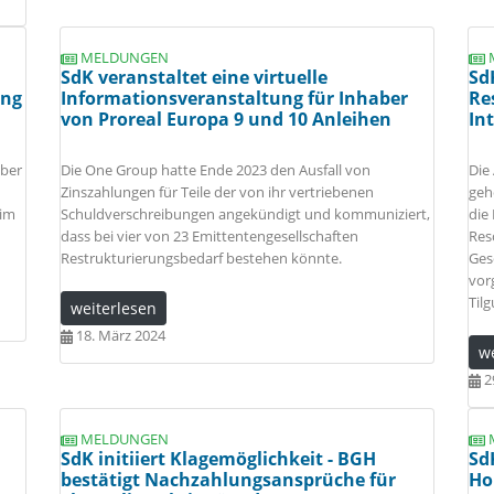
MELDUNGEN
SdK veranstaltet eine virtuelle
Sd
ung
Informationsveranstaltung für Inhaber
Re
von Proreal Europa 9 und 10 Anleihen
In
aber
Die One Group hatte Ende 2023 den Ausfall von
Die
Zinszahlungen für Teile der von ihr vertriebenen
geh
 im
Schuldverschreibungen angekündigt und kommuniziert,
die
dass bei vier von 23 Emittentengesellschaften
Res
Restrukturierungsbedarf bestehen könnte.
Ges
vor
Til
weiterlesen
18. März 2024
w
2
MELDUNGEN
SdK initiiert Klagemöglichkeit - BGH
Sd
bestätigt Nachzahlungsansprüche für
Ho