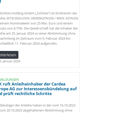
f
 Schlote Holding GmbH („Schlote“) ist Emittentin der
eihe 2019/2024 (ISIN: DE000A2YN256 / WKN: A2YN25)
 einem Nominalwert von 25 Mio. Euro und einem
ssatz von 6,75%. Die Gesell-schaft hat die Inhaber der
eihe am 25. Januar 2024 zu einer Abstimmung ohne
sammlung im Zeitraum vom 9. Februar 2024 bis
schließlich 11. Februar 2024 aufgerufen.
eiterlesen
6. Januar 2024
MELDUNGEN
K ruft Anleiheinhaber der Cardea
rope AG zur Interessensbündelung auf
d prüft rechtliche Schritte
 Gläubiger der Anleihe haben in der vom 16.10.2023
 zum 20.10.2023 abgehaltenen Abstimmung ohne