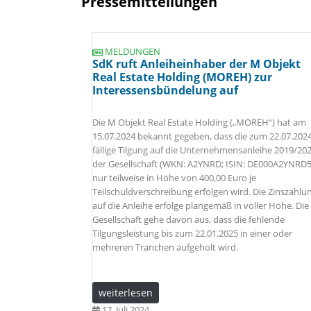
Pressemitteilungen
MELDUNGEN
SdK ruft Anleiheinhaber der M Objekt
Real Estate Holding (MOREH) zur
Interessensbündelung auf
Die M Objekt Real Estate Holding („MOREH“) hat am
15.07.2024 bekannt gegeben, dass die zum 22.07.202
fällige Tilgung auf die Unternehmensanleihe 2019/20
der Gesellschaft (WKN: A2YNRD; ISIN: DE000A2YNRD5
nur teilweise in Höhe von 400,00 Euro je
Teilschuldverschreibung erfolgen wird. Die Zinszahlu
auf die Anleihe erfolge plangemäß in voller Höhe. Die
Gesellschaft gehe davon aus, dass die fehlende
Tilgungsleistung bis zum 22.01.2025 in einer oder
mehreren Tranchen aufgeholt wird.
weiterlesen
17. Juli 2024