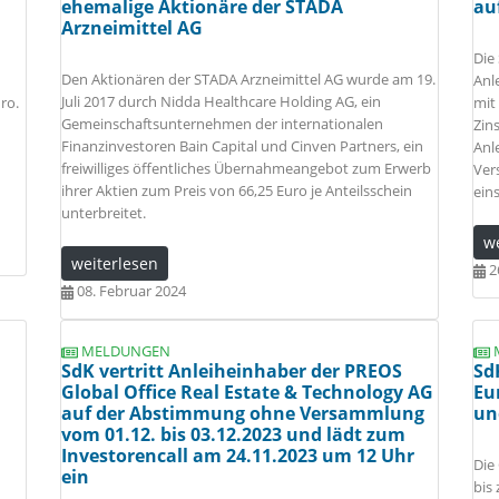
ehemalige Aktionäre der STADA
au
Arzneimittel AG
Die
Den Aktionären der STADA Arzneimittel AG wurde am 19.
Anl
Juli 2017 durch Nidda Healthcare Holding AG, ein
ro.
mit
Gemeinschaftsunternehmen der internationalen
Zin
Finanzinvestoren Bain Capital und Cinven Partners, ein
Anl
freiwilliges öffentliches Übernahmeangebot zum Erwerb
Ver
ihrer Aktien zum Preis von 66,25 Euro je Anteilsschein
ein
unterbreitet.
w
weiterlesen
2
08. Februar 2024
MELDUNGEN
SdK vertritt Anleiheinhaber der PREOS
Sd
Global Office Real Estate & Technology AG
Eu
auf der Abstimmung ohne Versammlung
un
vom 01.12. bis 03.12.2023 und lädt zum
Investorencall am 24.11.2023 um 12 Uhr
Die
ein
bis