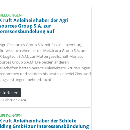
MELDUNGEN
K ruft Anleiheinhaber der Agri
sources Group S.A. zur
teressensbündelung auf
 Agri Resources Group S.A. mit Sitz in Luxemburg,
ört wie auch ehemals die Metalcorp Group S.A. und
 R-Logitech S.A.M. zur Muttergesellschaft Monaco
ources Group S.A.M. Die beiden anderen
ellschaften hatten bereits Anleiherestrukturierungen
genommen und seitdem bis heute keinerlei Zins- und
gungsleistungen mehr erbracht.
eiterlesen
9. Februar 2024
MELDUNGEN
K ruft Anleiheinhaber der Schlote
lding GmbH zur Interessensbündelung