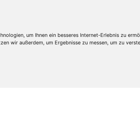
An
edschaft
Leistungen
Veröffentlichungen
Realdepot
nologien, um Ihnen ein besseres Internet-Erlebnis zu ermö
utzen wir außerdem, um Ergebnisse zu messen, um zu ver