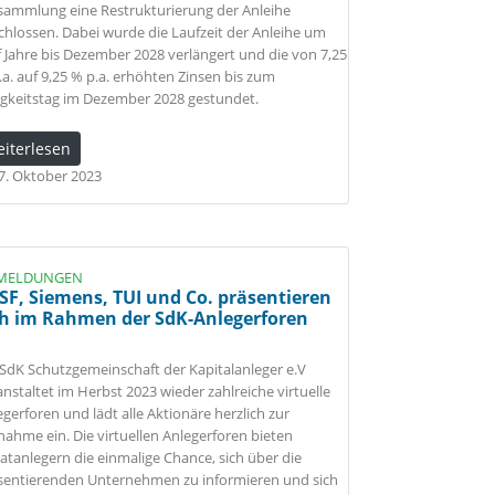
sammlung eine Restrukturierung der Anleihe
chlossen. Dabei wurde die Laufzeit der Anleihe um
f Jahre bis Dezember 2028 verlängert und die von 7,25
.a. auf 9,25 % p.a. erhöhten Zinsen bis zum
ligkeitstag im Dezember 2028 gestundet.
eiterlesen
7. Oktober 2023
MELDUNGEN
SF, Siemens, TUI und Co. präsentieren
ch im Rahmen der SdK-Anlegerforen
 SdK Schutzgemeinschaft der Kapitalanleger e.V
anstaltet im Herbst 2023 wieder zahlreiche virtuelle
egerforen und lädt alle Aktionäre herzlich zur
lnahme ein. Die virtuellen Anlegerforen bieten
vatanlegern die einmalige Chance, sich über die
sentierenden Unternehmen zu informieren und sich