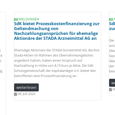
MELDUNGEN
SdK bietet Prozesskostenfinanzierung zur
Sd
Geltendmachung von
zu
Nachzahlungsansprüchen für ehemalige
Aktionäre der STADA Arzneimittel AG an
Die
aus
Ehemalige Aktionäre der STADA Arzneimittel AG, die ihre
4
Glä
Stada-Aktien im Rahmen des Übernahmeangebotes
24
Sep
angedient hatten, haben einen Anspruch auf
)
Glä
Nachzahlung in Höhe von 8,15 Euro je Aktie. Die SdK
der
Schutzgemeinschaft der Kapitalanleger e.V. bietet den
ng
bes
betroffenen eine Prozessfinanzierung an.
w
weiterlesen
08
09. Juli 2024