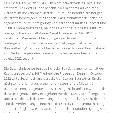
DE000A3E46C5, WKN: A3E46C) im Nominalwert von je 8 Mio. Euro
emittiert. Die Gecci-Gruppe begann 2021 mit dem Bau von zehn
Häusern im Bockenemer Ortsteil Bültum und betonte, die nötigen
Baustoffe bereits gekauft zu haben. Das Geschäftsmodell sah eine
sogenannte „Mietübereignung“ vor, bei der der Käufer zunächst über
23 bis 32 Jahre Miete zahlt, bevor das Wohnhaus in sein Eigentum
übergeht. Der Geschäftsführer Gerald Evans ist im Mai 2024
verstorben. Presseberichten zufolge wird derzeit in Bültum nicht
weitergebaut und Gecci habe im Juli 2024 „wegen Betriebs- und
Büroauflösung“ zahlreiche Maschinen sowie Bau- und Büromaterial
zum Verkauf angeboten. Zinsen auf die beiden Anleihen wurden
zuletzt 2022 gezahlt.
Die Geschehnisse werfen aus Sicht der SdK Schutzgemeinschaft der
Kapitalanleger e.V. („SdK“) erhebliche Fragen auf. Denn im Oktober
2022 teilte Gecci noch mit, dass die Vorräte aus Baustoffen für die
nächsten drei Jahre ausreichen und Kosten für die Mieten für
Baumaschinen, Baugeräte und Werkzeuge nicht anfallen würden, da
diese im Eigentum der Gecci geführt werden. Das Geschäftsergebnis
übertreffe deutlich die Erwartungen und sei stabil. Aus Sicht der SdK
sind die Verflechtungen innerhalb der Gecci-Gruppe undurchsichtig.
Zudem ist fraglich, wie das Geschäftsmodell der Mitübereignung stabil