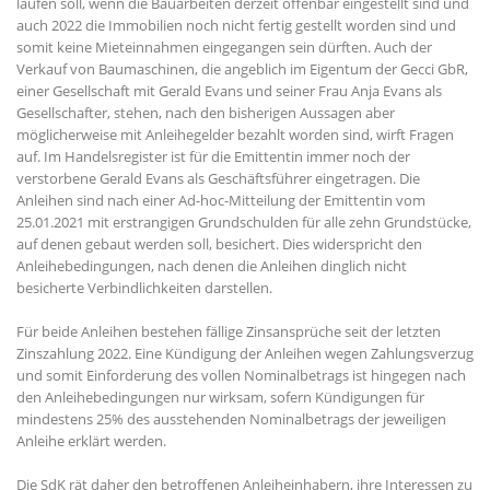
laufen soll, wenn die Bauarbeiten derzeit offenbar eingestellt sind und
auch 2022 die Immobilien noch nicht fertig gestellt worden sind und
somit keine Mieteinnahmen eingegangen sein dürften. Auch der
Verkauf von Baumaschinen, die angeblich im Eigentum der Gecci GbR,
einer Gesellschaft mit Gerald Evans und seiner Frau Anja Evans als
Gesellschafter, stehen, nach den bisherigen Aussagen aber
möglicherweise mit Anleihegelder bezahlt worden sind, wirft Fragen
auf. Im Handelsregister ist für die Emittentin immer noch der
verstorbene Gerald Evans als Geschäftsführer eingetragen. Die
Anleihen sind nach einer Ad-hoc-Mitteilung der Emittentin vom
25.01.2021 mit erstrangigen Grundschulden für alle zehn Grundstücke,
auf denen gebaut werden soll, besichert. Dies widerspricht den
Anleihebedingungen, nach denen die Anleihen dinglich nicht
besicherte Verbindlichkeiten darstellen.
Für beide Anleihen bestehen fällige Zinsansprüche seit der letzten
Zinszahlung 2022. Eine Kündigung der Anleihen wegen Zahlungsverzug
und somit Einforderung des vollen Nominalbetrags ist hingegen nach
den Anleihebedingungen nur wirksam, sofern Kündigungen für
mindestens 25% des ausstehenden Nominalbetrags der jeweiligen
Anleihe erklärt werden.
Die SdK rät daher den betroffenen Anleiheinhabern, ihre Interessen zu