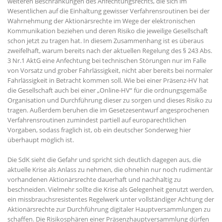
weiteren Beschränkungen des Anfechtungsrechts, die sich im
Wesentlichen auf die Einhaltung gewisser Verfahrensroutinen bei der
Wahrnehmung der Aktionärsrechte im Wege der elektronischen
Kommunikation beziehen und deren Risiko die jeweilige Gesellschaft
schon jetzt zu tragen hat. In diesem Zusammenhang ist es überaus
zweifelhaft, warum bereits nach der aktuellen Regelung des § 243 Abs.
3 Nr.1 AktG eine Anfechtung bei technischen Störungen nur im Falle
von Vorsatz und grober Fahrlässigkeit, nicht aber bereits bei normaler
Fahrlässigkeit in Betracht kommen soll. Wie bei einer Präsenz-HV hat
die Gesellschaft auch bei einer „Online-HV“ für die ordnungsgemäße
Organisation und Durchführung dieser zu sorgen und dieses Risiko zu
tragen. Außerdem beruhen die im Gesetzesentwurf angesprochenen
Verfahrensroutinen zumindest partiell auf europarechtlichen
Vorgaben, sodass fraglich ist, ob ein deutscher Sonderweg hier
überhaupt möglich ist.
Die SdK sieht die Gefahr und spricht sich deutlich dagegen aus, die
aktuelle Krise als Anlass zu nehmen, die ohnehin nur noch rudimentär
vorhandenen Aktionärsrechte dauerhaft und nachhaltig zu
beschneiden. Vielmehr sollte die Krise als Gelegenheit genutzt werden,
ein missbrauchsresistentes Regelwerk unter vollständiger Achtung der
Aktionärsrechte zur Durchführung digitaler Hauptversammlungen zu
schaffen. Die Risikosphären einer Präsenzhauptversammlung dürfen