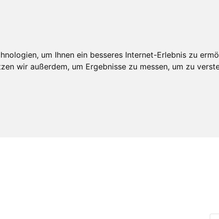
An
edschaft
Leistungen
Veröffentlichungen
Realdepot
nologien, um Ihnen ein besseres Internet-Erlebnis zu ermö
utzen wir außerdem, um Ergebnisse zu messen, um zu ver