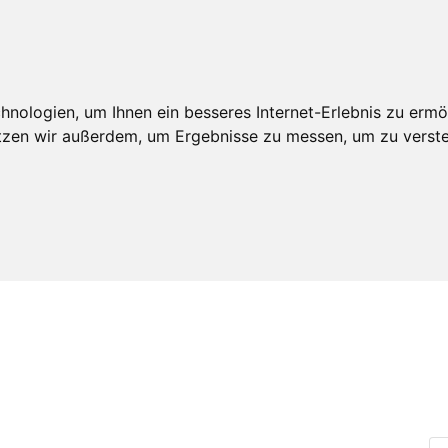
An
edschaft
Leistungen
Veröffentlichungen
Realdepot
nologien, um Ihnen ein besseres Internet-Erlebnis zu ermö
utzen wir außerdem, um Ergebnisse zu messen, um zu ver