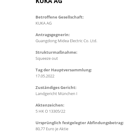
KUKA AG
Betroffene Gesellschaft:
KUKA AG
Antragsgegnerin:
Guangdong Midea Electric Co. Ltd.
Strukturmaßnahme:
Squeeze out
Tag der Hauptversammlung:
17.05.2022
Zuständiges Gericht:
Landgericht München I
Aktenzeichen:
5 HK O 13305/22
Ursprünglich festgelegter Abfindungsbetrag:
80,77 Euro je Aktie