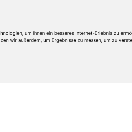
An
edschaft
Leistungen
Veröffentlichungen
Realdepot
nologien, um Ihnen ein besseres Internet-Erlebnis zu ermö
utzen wir außerdem, um Ergebnisse zu messen, um zu ver