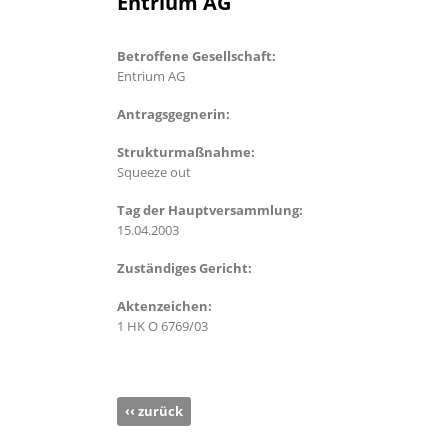
Entrium AG
Betroffene Gesellschaft:
Entrium AG
Antragsgegnerin:
Strukturmaßnahme:
Squeeze out
Tag der Hauptversammlung:
15.04.2003
Zuständiges Gericht:
Aktenzeichen:
1 HK O 6769/03
‹‹ zurück