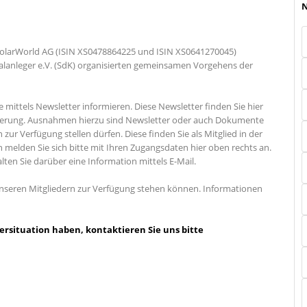
N
 SolarWorld AG (ISIN XS0478864225 und ISIN XS0641270045)
talanleger e.V. (SdK) organisierten gemeinsamen Vorgehens der
 mittels Newsletter informieren. Diese Newsletter finden Sie hier
trierung. Ausnahmen hierzu sind Newsletter oder auch Dokumente
zur Verfügung stellen dürfen. Diese finden Sie als Mitglied in der
melden Sie sich bitte mit Ihren Zugangsdaten hier oben rechts an.
lten Sie darüber eine Information mittels E-Mail.
 unseren Mitgliedern zur Verfügung stehen können. Informationen
ersituation haben, kontaktieren Sie uns bitte