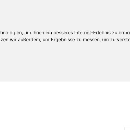
An
edschaft
Leistungen
Veröffentlichungen
Realdepot
nologien, um Ihnen ein besseres Internet-Erlebnis zu ermö
utzen wir außerdem, um Ergebnisse zu messen, um zu ver