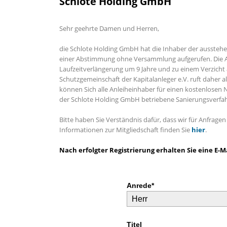
Schlote Holding GmbH
Sehr geehrte Damen und Herren,
die
Schlote Holding GmbH hat die Inhaber der aussteh
einer
Abstimmung ohne Versammlung aufgerufen. Die A
Laufzeitverlängerung um 9 Jahre und zu einem Verzicht
Schutzgemeinschaft der Kapitalanleger e.V. ruft daher 
können Sich alle Anleiheinhaber
für einen kostenlosen N
der Schlote Holding GmbH betriebene Sanierungsverfahr
Bitte haben Sie Verständnis dafür, dass wir für Anfrag
Informationen zur Mitgliedschaft finden Sie
hier
.
Nach erfolgter Registrierung erhalten Sie eine E
Anrede*
Titel