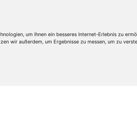
An
edschaft
Leistungen
Veröffentlichungen
Realdepot
nologien, um Ihnen ein besseres Internet-Erlebnis zu ermö
utzen wir außerdem, um Ergebnisse zu messen, um zu ver