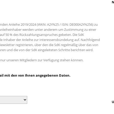
N
enden Anleihe 2019/2024 (WKN: A2YN25 / ISIN: DE000A2YN256
)
zu
nleiheinhaber werden unter anderem um Zustimmung zu einer
 auf 50 % des Rückzahlungsanspruches gebeten. Die SdK
alle Inhaber der Anleihe zur Interessensbündelung auf. Nachfolgend
ewsletter registrieren, über den die SdK regelmäßig über das von
en und die von der SdK eingeleiteten Schritte berichten wird.
en nur unseren Mitgliedern zur Verfügung stehen können.
-Mail mit den von Ihnen angegebenen Daten.
U