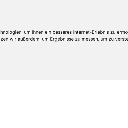
An
edschaft
Leistungen
Veröffentlichungen
Realdepot
nologien, um Ihnen ein besseres Internet-Erlebnis zu ermö
utzen wir außerdem, um Ergebnisse zu messen, um zu ver