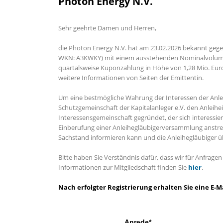
Photon Energy N.V.
Sehr geehrte Damen und Herren,
die Photon Energy N.V. hat am 23.02.2026 bekannt gege
WKN: A3KWKY) mit einem ausstehenden Nominalvolumen 
quartalsweise Kuponzahlung in Höhe von 1,28 Mio. Eur
weitere Informationen von Seiten der Emittentin.
Um eine bestmögliche Wahrung der Interessen der Anlei
Schutzgemeinschaft der Kapitalanleger e.V. den Anleihei
Interessensgemeinschaft gegründet, der sich interessie
Einberufung einer Anleihegläubigerversammlung anstreb
Sachstand informieren kann und die Anleihegläubiger 
Bitte haben Sie Verständnis dafür, dass wir für Anfrag
Informationen zur Mitgliedschaft finden Sie
hier
.
Nach erfolgter Registrierung erhalten Sie eine E
Anrede*