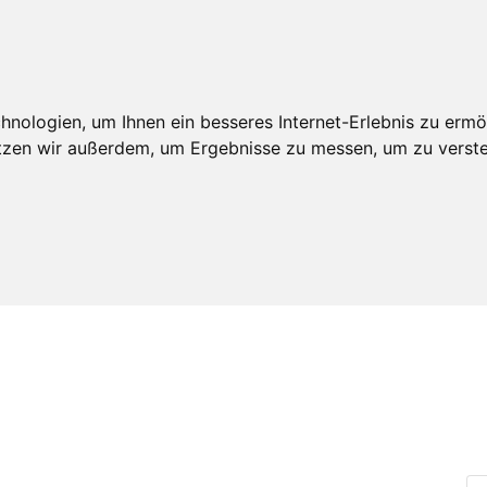
An
edschaft
Leistungen
Veröffentlichungen
Realdepot
nologien, um Ihnen ein besseres Internet-Erlebnis zu ermö
utzen wir außerdem, um Ergebnisse zu messen, um zu ver