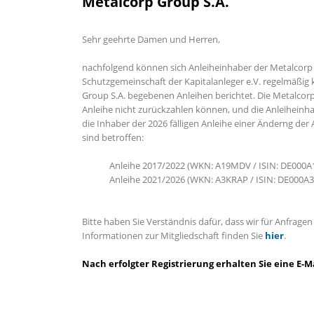
Metalcorp Group S.A.
Sehr geehrte Damen und Herren,
nachfolgend können sich Anleiheinhaber der Metalcorp G
Schutzgemeinschaft der Kapitalanleger e.V. regelmäßig 
Group S.A. begebenen Anleihen berichtet. Die Metalcorp
Anleihe nicht zurückzahlen können, und die Anleiheinha
die Inhaber der 2026 fälligen Anleihe einer Änderng de
sind betroffen:
Anleihe 2017/2022 (
WKN: A19MDV / ISIN: DE000
Anleihe 2021/2026 (WKN: A3KRAP / ISIN: DE000A
Bitte haben Sie Verständnis dafür, dass wir für Anfrag
Informationen zur Mitgliedschaft finden Sie
hier
.
Nach erfolgter Registrierung erhalten Sie eine E