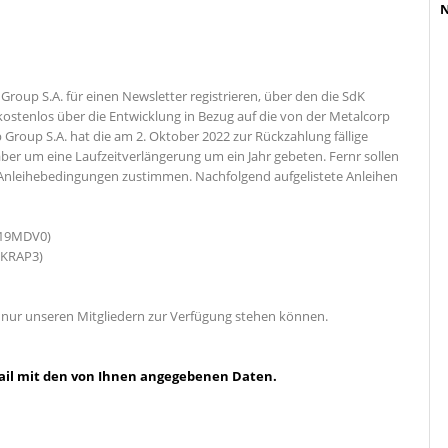
N
roup S.A. für einen Newsletter registrieren, über den die SdK
kostenlos über die Entwicklung in Bezug auf die von der Metalcorp
 Group S.A. hat die am 2. Oktober 2022 zur Rückzahlung fällige
ber um eine Laufzeitverlängerung um ein Jahr gebeten. Fernr sollen
r Anleihebedingungen zustimmen. Nachfolgend aufgelistete Anleihen
A19MDV0
)
3KRAP3)
en nur unseren Mitgliedern zur Verfügung stehen können.
-Mail mit den von Ihnen angegebenen Daten.