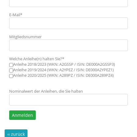
E-Mail*
Mitgliedsnummer
Welche Anleihe(n) halten Sie?*
Anleihe 2018/2023 (WKN: A2GSSP / ISIN: DE000A2GSSP3)
Anleihe 2019/2024 (WKN: A2YPEZ / ISIN: DE000A2YPEZ1)
Anleihe 2020/2025 (WKN: A289PZ / ISIN: DE000A289PZ4)
Nominalwert der Anleihen, die Sie halten
Anmelden
‹‹ zurück