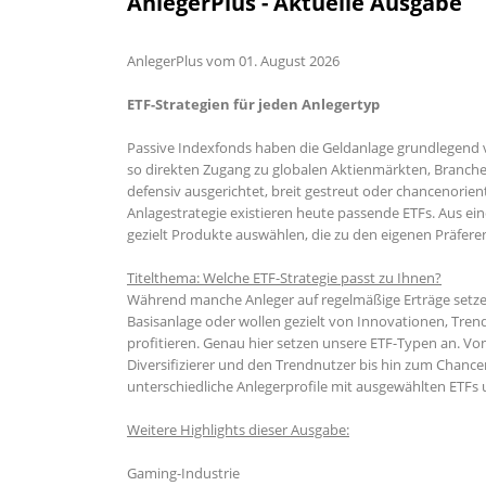
AnlegerPlus - Aktuelle Ausgabe
AnlegerPlus vom 01. August 2026
ETF-Strategien für jeden Anlegertyp
Passive Indexfonds haben die Geldanlage grundlegend v
so direkten Zugang zu globalen Aktienmärkten, Branc
defensiv ausgerichtet, breit gestreut oder chancenorient
Anlagestrategie existieren heute passende ETFs. Aus ei
gezielt Produkte auswählen, die zu den eigenen Präfere
Titelthema: Welche ETF-Strategie passt zu Ihnen?
Während manche Anleger auf regelmäßige Erträge setze
Basisanlage oder wollen gezielt von Innovationen, T
profitieren. Genau hier setzen unsere ETF-Typen an.
Diversifizierer und den Trendnutzer bis hin zum Chancen
unterschiedliche Anlegerprofile mit ausgewählten ETFs 
Weitere Highlights dieser Ausgabe:
Gaming-Industrie