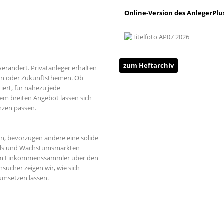
Online-Version des AnlegerPlu
zum Heftarchiv
erändert. Privatanleger erhalten
hen oder Zukunftsthemen. Ob
iert, für nahezu jede
nem breiten Angebot lassen sich
nzen passen.
n, bevorzugen andere eine solide
rends und Wachstumsmärkten
 Vom Einkommenssammler über den
sucher zeigen wir, wie sich
umsetzen lassen.