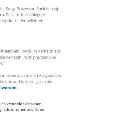
ller Sony. Prozessor, Speicherchips
rn. Das eröffnet Anlegern
ungskette der beliebten
effizient ein Fonds im Verhältnis zu
 die Kennzahl richtig nutzen und
vor
e in unserer aktuellen Ausgabe des
ie uns und fordern gleich die
d werden
.
ich kostenlos einsehen. 
itgliedsnummer und Ihrem 