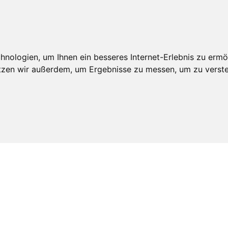
An
edschaft
Leistungen
Veröffentlichungen
Realdepot
nologien, um Ihnen ein besseres Internet-Erlebnis zu ermö
utzen wir außerdem, um Ergebnisse zu messen, um zu ver