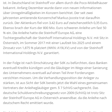
ist. In Deutschland ist Steinhoff vor allem durch die Poco-Möbelhäuser
bekannt. Anfang Dezember wurde dann von neuen Informationen
über Unregelmäßigkeiten im Konzern berichtet. Der seit zwei
Jahrzenten amtierende Konzernchef Markus Jooste trat daraufhin
zurück. Der Aktienkurs fiel von 3,42 Euro auf zwischenzeitlich 0,35 Euro.
Ebenso brach der Kurs der 800 Mio. Euro schweren Anleihe um fast 50
% ein. Die Anleihe hatte die Steinhoff Europe AG, eine
Tochtergesellschaft der Steinhoff International Holdings N.V. mit Sitz in
Österreich, im Sommer 2017 mit einer Laufzeit bis 2025 und einem
Zinssatz von 1,875 % platziert (WKN: A19LXV) und von der Steinhoff
International Holdings N.V. garantiert.
In der Folge ist nach Einschätzung der SdK zu befürchten, dass Banken
eventuell Kredite kündigen und die Gläubiger im Wege einer Sanierung
des Unternehmens eventuell auf einen Teil ihrer Forderungen
verzichten müssen. Um die Verhandlungsposition der Anleger zu
stärken, ist aus Sicht der SdK bereits jetzt die Wahl eines gemeinsamen
Vertreters der Anleihegläubiger gem. § 7 SchVG sachgerecht. Das
deutsche Schuldverschreibungsgesetz von 2009 (SchVG) ist trotz Sitz
der Steinhoff Europe AG in Österreich anwendbar, da die Anleihe nach
deutschem Recht emittiert wurde.