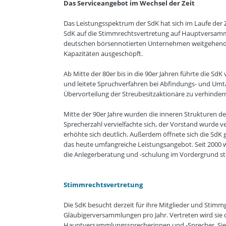
Das Serviceangebot im Wechsel der Zeit
Das Leistungsspektrum der SdK hat sich im Laufe der Zei
SdK auf die Stimmrechtsvertretung auf Hauptversam
deutschen börsennotierten Unternehmen weitgehend a
Kapazitäten ausgeschöpft.
Ab Mitte der 80er bis in die 90er Jahren führte die Sd
und leitete Spruchverfahren bei Abfindungs- und Umtau
Übervorteilung der Streubesitzaktionäre zu verhinder
Mitte der 90er Jahre wurden die inneren Strukturen de
Sprecherzahl vervielfachte sich, der Vorstand wurde
erhöhte sich deutlich. Außerdem öffnete sich die SdK
das heute umfangreiche Leistungsangebot. Seit 2000 
die Anlegerberatung und -schulung im Vordergrund st
Stimmrechtsvertretung
Die SdK besucht derzeit für ihre Mitglieder und Sti
Gläubigerversammlungen pro Jahr. Vertreten wird sie 
Hauptversammlungssprecherinnen und -Sprecher. Sie s