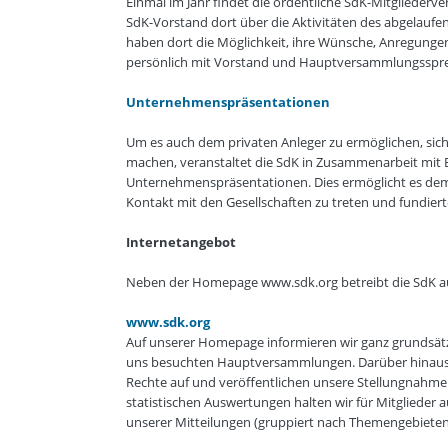
Einmal im Jahr findet die ordentliche SdK-Mitgliederv
SdK-Vorstand dort über die Aktivitäten des abgelaufen
haben dort die Möglichkeit, ihre Wünsche, Anregungen
persönlich mit Vorstand und Hauptversammlungssprec
Unternehmenspräsentationen
Um es auch dem privaten Anleger zu ermöglichen, sic
machen, veranstaltet die SdK in Zusammenarbeit mit 
Unternehmenspräsentationen. Dies ermöglicht es dem Pr
Kontakt mit den Gesellschaften zu treten und fundier
Internetangebot
Neben der Homepage www.sdk.org betreibt die SdK au
www.sdk.org
Auf unserer Homepage informieren wir ganz grundsätzl
uns besuchten Hauptversammlungen. Darüber hinaus kl
Rechte auf und veröffentlichen unsere Stellungnahme
statistischen Auswertungen halten wir für Mitglieder 
unserer Mitteilungen (gruppiert nach Themengebieten