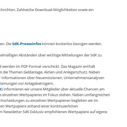
chrichten. Zahlreiche Download-Möglichkeiten sowie ein
en. Die
SdK-Presseinfos
können kostenlos bezogen werden.
egelmäßigen Abständen über wichtige Mitteilungen der SdK zu
d werden im PDF-Format verschickt. Das Magazin enthält
um die Themen Geldanlage, Aktien und Anlegerschutz. Neben
r Informationen über Neuemissionen, Unternehmensanalysen
Warnungen vor Anlagebetrügern.
t
) informieren wir unsere Mitglieder über aktuelle Chancen am
nes einzelnen Wertpapieres im Fokus stehen. Neben umfangreichen
tscheidungen zu einzelnen Wertpapieren begleiten wir im
en Wertpapiere anhand einer kontinuierlichen
e im Newsletter SdK Exklusiv empfohlenen Wertpapiere auf eigene