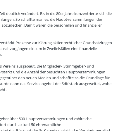
t deutlich verändert. Bis in die 80er Jahre konzentrierte sich die
mlungen. So schaffte man es, die Hauptversammlungen der
bzudecken. Damit waren die personellen und finanziellen
K verstärkt Prozesse zur Klärung aktienrechtlicher Grundsatzfragen
schvorgängen ein, um in Zweifelsfällen eine finanzielle
n.
s Vereins ausgebaut. Die Mitglieder-, Stimmgeber- und
 verstärkt und die Anzahl der besuchten Hauptversammlungen
 gegenüber den neuen Medien und schaffte so die Grundlage für
wurde dann das Serviceangebot der SdK stark ausgeweitet, wobei
eht.
mmgeber über 500 Hauptversammlungen und zahlreiche
dort durch aktuell 50 ehrenamtliche
ind das Rückgrat der SdK sowie zugleich das Verbindungsglied