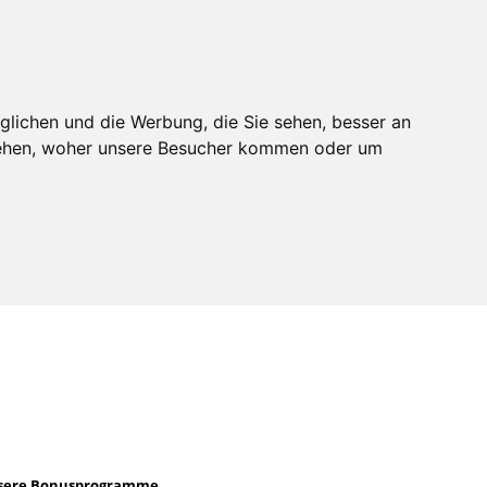
n
Realdepot
Anmelden
Mitglied werden
glichen und die Werbung, die Sie sehen, besser an
stehen, woher unsere Besucher kommen oder um
sere Bonusprogramme