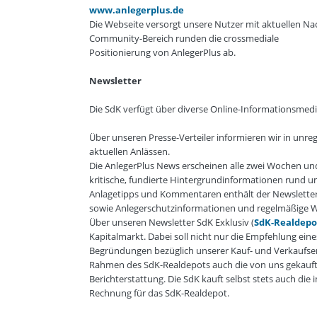
www.anlegerplus.de
Die Webseite versorgt unsere Nutzer mit aktuellen Na
Community-Bereich runden die crossmediale
Positionierung von AnlegerPlus ab.
Newsletter
Die SdK verfügt über diverse Online-Informationsmedi
Über unseren Presse-Verteiler informieren wir in unr
aktuellen Anlässen.
Die AnlegerPlus News erscheinen alle zwei Wochen un
kritische, fundierte Hintergrundinformationen rund 
Anlagetipps und Kommentaren enthält der Newslette
sowie Anlegerschutzinformationen und regelmäßige 
Über unseren Newsletter SdK Exklusiv (
SdK-Realdepo
Kapitalmarkt. Dabei soll nicht nur die Empfehlung ei
Begründungen bezüglich unserer Kauf- und Verkaufsen
Rahmen des SdK-Realdepots auch die von uns gekauft
Berichterstattung. Die SdK kauft selbst stets auch di
Rechnung für das SdK-Realdepot.