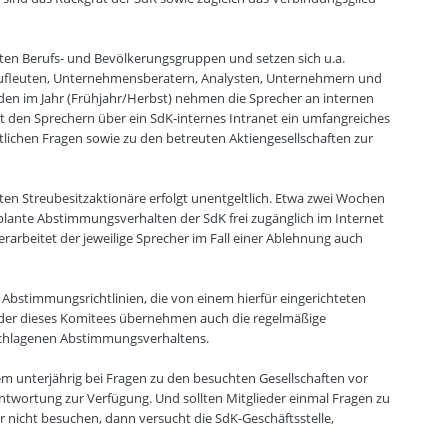
sten Berufs- und Bevölkerungsgruppen und setzen sich u.a.
Kaufleuten, Unternehmensberatern, Analysten, Unternehmern und
n im Jahr (Frühjahr/Herbst) nehmen die Sprecher an internen
ht den Sprechern über ein SdK-internes Intranet ein umfangreiches
lichen Fragen sowie zu den betreuten Aktiengesellschaften zur
ten Streubesitzaktionäre erfolgt unentgeltlich. Etwa zwei Wochen
ante Abstimmungsverhalten der SdK frei zugänglich im Internet
arbeitet der jeweilige Sprecher im Fall einer Ablehnung auch
Abstimmungsrichtlinien, die von einem hierfür eingerichteten
ieder dieses Komitees übernehmen auch die regelmäßige
schlagenen Abstimmungsverhaltens.
m unterjährig bei Fragen zu den besuchten Gesellschaften vor
ortung zur Verfügung. Und sollten Mitglieder einmal Fragen zu
nicht besuchen, dann versucht die SdK-Geschäftsstelle,