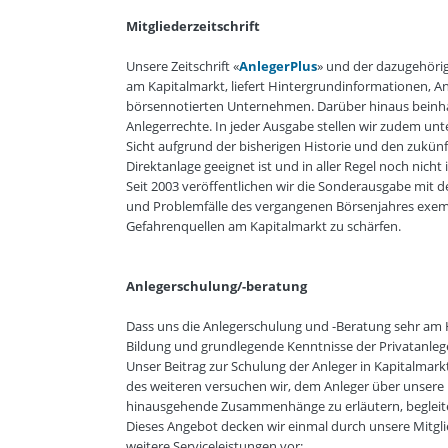
Mitgliederzeitschrift
Unsere Zeitschrift «
AnlegerPlus
» und der dazugehöri
am Kapitalmarkt, liefert Hintergrundinformationen, A
börsennotierten Unternehmen. Darüber hinaus beinhalt
Anlegerrechte. In jeder Ausgabe stellen wir zudem unte
Sicht aufgrund der bisherigen Historie und den zukünft
Direktanlage geeignet ist und in aller Regel noch nicht
Seit 2003 veröffentlichen wir die Sonderausgabe mit de
und Problemfälle des vergangenen Börsenjahres exem
Gefahrenquellen am Kapitalmarkt zu schärfen.
Anlegerschulung/-beratung
Dass uns die Anlegerschulung und -Beratung sehr am H
Bildung und grundlegende Kenntnisse der Privatanleg
Unser Beitrag zur Schulung der Anleger in Kapitalmar
des weiteren versuchen wir, dem Anleger über unser
hinausgehende Zusammenhänge zu erläutern, begleite
Dieses Angebot decken wir einmal durch unsere Mitglie
weitere Serviceleistungen vor: