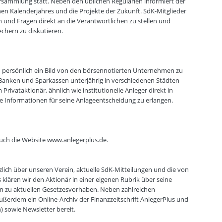
ersammlung statt. Neben den üblichen Regularien informiert der
en Kalenderjahres und die Projekte der Zukunft. SdK-Mitglieder
 und Fragen direkt an die Verantwortlichen zu stellen und
hern zu diskutieren.
h persönlich ein Bild von den börsennotierten Unternehmen zu
Banken und Sparkassen unterjährig in verschiedenen Städten
ivataktionär, ähnlich wie institutionelle Anleger direkt in
te Informationen für seine Anlageentscheidung zu erlangen.
ch die Website www.anlegerplus.de.
ich über unseren Verein, aktuelle SdK-Mitteilungen und die von
ären wir den Aktionär in einer eigenen Rubrik über seine
n zu aktuellen Gesetzesvorhaben. Neben zahlreichen
außerdem ein Online-Archiv der Finanzzeitschrift AnlegerPlus und
) sowie Newsletter bereit.