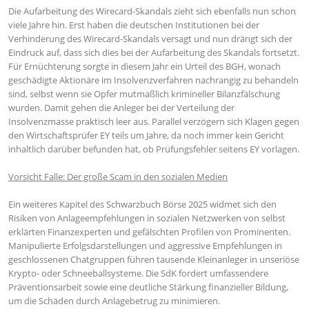
Die Aufarbeitung des Wirecard-Skandals zieht sich ebenfalls nun schon
viele Jahre hin. Erst haben die deutschen Institutionen bei der
Verhinderung des Wirecard-Skandals versagt und nun drängt sich der
Eindruck auf, dass sich dies bei der Aufarbeitung des Skandals fortsetzt.
Für Ernüchterung sorgte in diesem Jahr ein Urteil des BGH, wonach
geschädigte Aktionäre im Insolvenzverfahren nachrangig zu behandeln
sind, selbst wenn sie Opfer mutmaßlich krimineller Bilanzfälschung
wurden. Damit gehen die Anleger bei der Verteilung der
Insolvenzmasse praktisch leer aus. Parallel verzögern sich Klagen gegen
den Wirtschaftsprüfer EY teils um Jahre, da noch immer kein Gericht
inhaltlich darüber befunden hat, ob Prüfungsfehler seitens EY vorlagen.
Vorsicht Falle: Der große Scam in den sozialen Medien
Ein weiteres Kapitel des Schwarzbuch Börse 2025 widmet sich den
Risiken von Anlageempfehlungen in sozialen Netzwerken von selbst
erklärten Finanzexperten und gefälschten Profilen von Prominenten.
Manipulierte Erfolgsdarstellungen und aggressive Empfehlungen in
geschlossenen Chatgruppen führen tausende Kleinanleger in unseriöse
Krypto- oder Schneeballsysteme. Die SdK fordert umfassendere
Präventionsarbeit sowie eine deutliche Stärkung finanzieller Bildung,
um die Schäden durch Anlagebetrug zu minimieren.