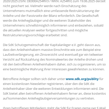
2020/2025 (ISIN: DE000A254RV3 / WKN: A254RV) zum 19.06.2025 derzeit
nicht gesichert sei. Vielmehr werde nach Einschätzung des
Unternehmens mutmaßlich eine umfassende Restrukturierung der
Anleihe und der Passivseite der Bilanz erforderlich. Die Gesellschaft
werde die Anleihegläubiger und die weiteren Stakeholder des
Unternehmens schnellstmöglich informieren und einbeziehen, sobald
die aktuellen Analysen weiter fortgeschritten und mögliche
Restrukturierungsvorschläge erarbeitet sind.
Die SdK Schutzgemeinschaft der Kapitalanleger e.V. geht davon aus,
dass den Anleiheinhabern massive Einschnitte wie zum Beispiel eine
Laufzeitverlängerung, ein Zinsverzicht und eventuell gar ein teilweiser
Verzicht auf Rückzahlung des Nominalwertes der Anleihe drohen und
rät den betroffenen Anleiheinhabern daher, sich zu organisieren, um so
eine bestmögliche Wahrung ihrer Interessen gewährleisten zu können.
Betroffene Anleger sollten sich daher unter
www.sdk.org/publity
für
einen kostenlosen Newsletter registrieren, über den die SdK die
Anleiheinhaber über die weiteren Entwicklungen informieren wird. Die
SdK bietet allen betroffenen Anleiheinhabern ferner an, diese kostenlos
auf kommenden Anleihegläubigerversammlungen zu vertreten.
Ihren betroffenen Mitgliedern steht die SdK für Fragen gerne per E-Mail