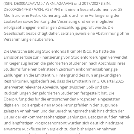
(ISIN: DE000A2AAVM5 / WKN: A2AAVM) und 2017/2027 (ISIN:
DE000A2E4PH3 / WKN: A2E4PH) mit einem Gesamtvolumen von 28
Mio. Euro eine Restrukturierung, z.B. durch eine Verlängerung der
Laufzeiten sowie Senkung der Verzinsung und einer möglichen
erfolgsabhängigen endfälligen Zinszahlung, geprüft werde. Die
Gesellschaft beabsichtigt daher, zeitnah jeweils eine Abstimmung ohne
Versammlung einzuberufen.
Die Deutsche Bildung Studienfonds II GmbH & Co. KG hatte die
Emissionserlöse zur Finanzierung von Studienförderungen verwendet.
Im Gegenzug leisten die geförderten Studenten nach Abschluss ihres
Studiums für einen befristeten Zeitraum einkommensabhängige
Zahlungen an die Emittentin. Hintergrund des nun angekündigten
Restrukturierungsbedarfs sei, dass die Emittentin im 3. Quartal 2025
unerwartet relevante Abweichungen zwischen Soll- und Ist-
Rückzahlungen der geförderten Studenten festgestellt hat. Die
Überprüfung des für die entsprechenden Prognosen eingesetzten
digitalen Tools ergab einen Modellierungsfehler in den zugrunde
gelegten Annahmen und der Berechnungsmechanik hinsichtlich der
Dauer der einkommensabhängigen Zahlungen. Bezogen auf den mittel-
und langfristigen Prognosehorizont würden sich deutlich niedrigere
erwartete Rückflüsse im Vergleich zu den bisherigen Annahmen