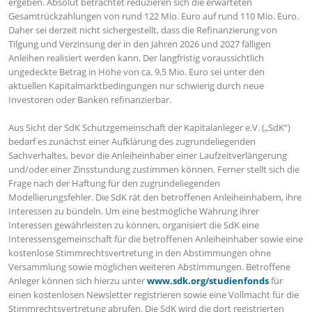
ergeben. Absolut betrachtet reduzieren sich die erwarteten
Gesamtrückzahlungen von rund 122 Mio. Euro auf rund 110 Mio. Euro.
Daher sei derzeit nicht sichergestellt, dass die Refinanzierung von
Tilgung und Verzinsung der in den Jahren 2026 und 2027 fälligen
Anleihen realisiert werden kann. Der langfristig voraussichtlich
ungedeckte Betrag in Höhe von ca. 9,5 Mio. Euro sei unter den
aktuellen Kapitalmarktbedingungen nur schwierig durch neue
Investoren oder Banken refinanzierbar.
Aus Sicht der SdK Schutzgemeinschaft der Kapitalanleger e.V. („SdK“)
bedarf es zunächst einer Aufklärung des zugrundeliegenden
Sachverhaltes, bevor die Anleiheinhaber einer Laufzeitverlängerung
und/oder einer Zinsstundung zustimmen können. Ferner stellt sich die
Frage nach der Haftung für den zugrundeliegenden
Modellierungsfehler. Die SdK rät den betroffenen Anleiheinhabern, ihre
Interessen zu bündeln. Um eine bestmögliche Wahrung ihrer
Interessen gewährleisten zu können, organisiert die SdK eine
Interessensgemeinschaft für die betroffenen Anleiheinhaber sowie eine
kostenlose Stimmrechtsvertretung in den Abstimmungen ohne
Versammlung sowie möglichen weiteren Abstimmungen. Betroffene
Anleger können sich hierzu unter
www.sdk.org/studienfonds
für
einen kostenlosen Newsletter registrieren sowie eine Vollmacht für die
Stimmrechtsvertretung abrufen. Die SdK wird die dort registrierten