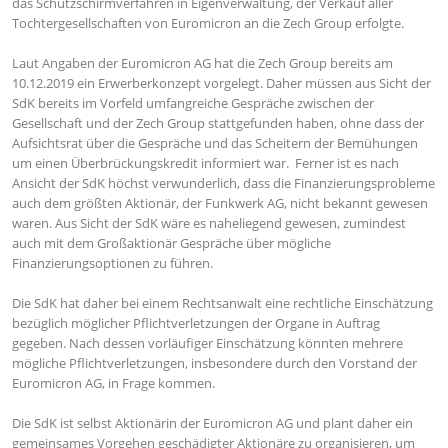
das Schutzschirmverfahren in Eigenverwaltung, der Verkauf aller
Tochtergesellschaften von Euromicron an die Zech Group erfolgte.
Laut Angaben der Euromicron AG hat die Zech Group bereits am
10.12.2019 ein Erwerberkonzept vorgelegt. Daher müssen aus Sicht der
SdK bereits im Vorfeld umfangreiche Gespräche zwischen der
Gesellschaft und der Zech Group stattgefunden haben, ohne dass der
Aufsichtsrat über die Gespräche und das Scheitern der Bemühungen
um einen Überbrückungskredit informiert war. Ferner ist es nach
Ansicht der SdK höchst verwunderlich, dass die Finanzierungsprobleme
auch dem größten Aktionär, der Funkwerk AG, nicht bekannt gewesen
waren. Aus Sicht der SdK wäre es naheliegend gewesen, zumindest
auch mit dem Großaktionär Gespräche über mögliche
Finanzierungsoptionen zu führen.
Die SdK hat daher bei einem Rechtsanwalt eine rechtliche Einschätzung
bezüglich möglicher Pflichtverletzungen der Organe in Auftrag
gegeben. Nach dessen vorläufiger Einschätzung könnten mehrere
mögliche Pflichtverletzungen, insbesondere durch den Vorstand der
Euromicron AG, in Frage kommen.
Die SdK ist selbst Aktionärin der Euromicron AG und plant daher ein
gemeinsames Vorgehen geschädigter Aktionäre zu organisieren, um