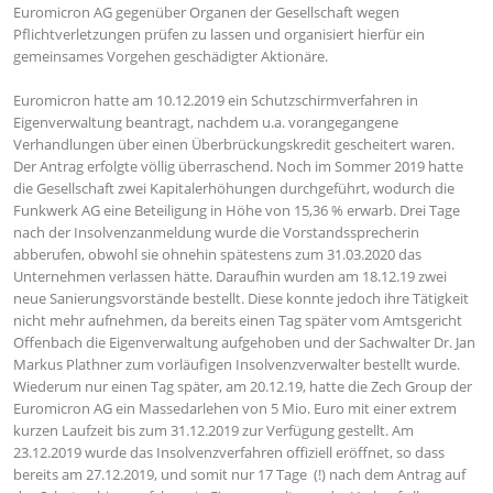
Euromicron AG gegenüber Organen der Gesellschaft wegen
Pflichtverletzungen prüfen zu lassen und organisiert hierfür ein
gemeinsames Vorgehen geschädigter Aktionäre.
Euromicron hatte am 10.12.2019 ein Schutzschirmverfahren in
Eigenverwaltung beantragt, nachdem u.a. vorangegangene
Verhandlungen über einen Überbrückungskredit gescheitert waren.
Der Antrag erfolgte völlig überraschend. Noch im Sommer 2019 hatte
die Gesellschaft zwei Kapitalerhöhungen durchgeführt, wodurch die
Funkwerk AG eine Beteiligung in Höhe von 15,36 % erwarb. Drei Tage
nach der Insolvenzanmeldung wurde die Vorstandssprecherin
abberufen, obwohl sie ohnehin spätestens zum 31.03.2020 das
Unternehmen verlassen hätte. Daraufhin wurden am 18.12.19 zwei
neue Sanierungsvorstände bestellt. Diese konnte jedoch ihre Tätigkeit
nicht mehr aufnehmen, da bereits einen Tag später vom Amtsgericht
Offenbach die Eigenverwaltung aufgehoben und der Sachwalter Dr. Jan
Markus Plathner zum vorläufigen Insolvenzverwalter bestellt wurde.
Wiederum nur einen Tag später, am 20.12.19, hatte die Zech Group der
Euromicron AG ein Massedarlehen von 5 Mio. Euro mit einer extrem
kurzen Laufzeit bis zum 31.12.2019 zur Verfügung gestellt. Am
23.12.2019 wurde das Insolvenzverfahren offiziell eröffnet, so dass
bereits am 27.12.2019, und somit nur 17 Tage (!) nach dem Antrag auf