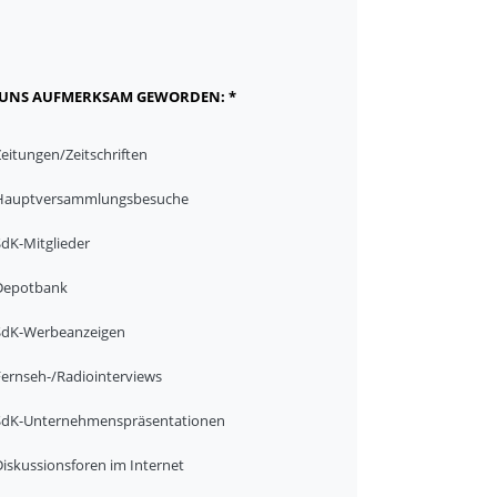
F UNS AUFMERKSAM GEWORDEN: *
Zeitungen/Zeitschriften
Hauptversammlungsbesuche
SdK-Mitglieder
Depotbank
SdK-Werbeanzeigen
Fernseh-/Radiointerviews
SdK-Unternehmenspräsentationen
Diskussionsforen im Internet