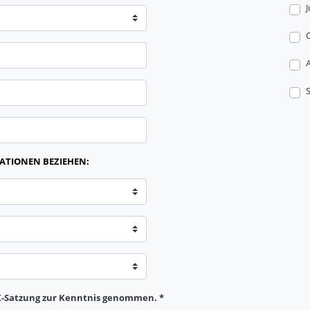
J
KATIONEN BEZIEHEN:
dK-Satzung zur Kenntnis genommen. *